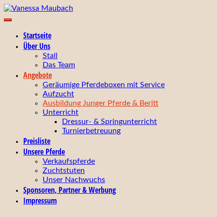
Zum
Inhalt
Ihr zuverlässiger Partner für Zucht, Ausbildung,
springen
Vanessa Maubach
Startseite
Turniervorstellung und Verkauf von Pferden!
Über Uns
Stall
Das Team
Angebote
Geräumige Pferdeboxen mit Service
Aufzucht
Ausbildung Junger Pferde & Beritt
Unterricht
Dressur- & Springunterricht
Turnierbetreuung
Preisliste
Unsere Pferde
Verkaufspferde
Zuchtstuten
Unser Nachwuchs
Sponsoren, Partner & Werbung
Impressum