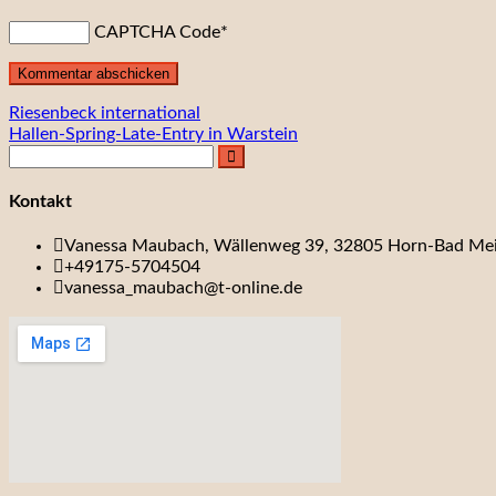
CAPTCHA Code
*
Beitragsnavigation
Riesenbeck international
Hallen-Spring-Late-Entry in Warstein
Kontakt
Vanessa Maubach, Wällenweg 39, 32805 Horn-Bad Me
+49175-5704504
vanessa_maubach@t-online.de