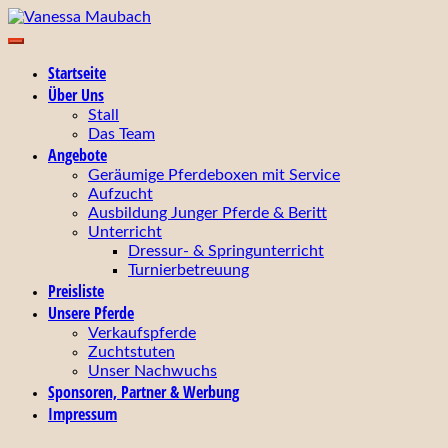
Zum
Inhalt
Ihr zuverlässiger Partner für Zucht, Ausbildung, Turniervorste
springen
Vanessa Maubach
Startseite
Über Uns
Stall
Das Team
Angebote
Geräumige Pferdeboxen mit Service
Aufzucht
Ausbildung Junger Pferde & Beritt
Unterricht
Dressur- & Springunterricht
Turnierbetreuung
Preisliste
Unsere Pferde
Verkaufspferde
Zuchtstuten
Unser Nachwuchs
Sponsoren, Partner & Werbung
Impressum