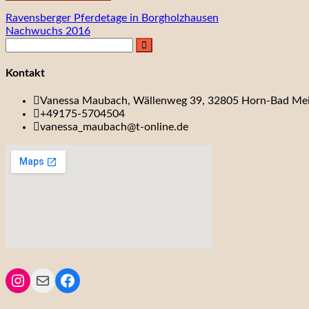
Beitragsnavigation
Ravensberger Pferdetage in Borgholzhausen
Nachwuchs 2016
Kontakt
Vanessa Maubach, Wällenweg 39, 32805 Horn-Bad Me
+49175-5704504
vanessa_maubach@t-online.de
Instagram
Mail
Facebook