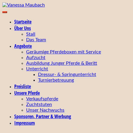
Zum
Inhalt
Ihr zuverlässiger Partner für Zucht, Ausbildung, Turniervorste
springen
Vanessa Maubach
Startseite
Über Uns
Stall
Das Team
Angebote
Geräumige Pferdeboxen mit Service
Aufzucht
Ausbildung Junger Pferde & Beritt
Unterricht
Dressur- & Springunterricht
Turnierbetreuung
Preisliste
Unsere Pferde
Verkaufspferde
Zuchtstuten
Unser Nachwuchs
Sponsoren, Partner & Werbung
Impressum