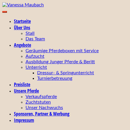
Zum
Inhalt
Ihr zuverlässiger Partner für Zucht, Ausbildung,
springen
Vanessa Maubach
Startseite
Turniervorstellung und Verkauf von Pferden!
Über Uns
Stall
Das Team
Angebote
Geräumige Pferdeboxen mit Service
Aufzucht
Ausbildung Junger Pferde & Beritt
Unterricht
Dressur- & Springunterricht
Turnierbetreuung
Preisliste
Unsere Pferde
Verkaufspferde
Zuchtstuten
Unser Nachwuchs
Sponsoren, Partner & Werbung
Impressum