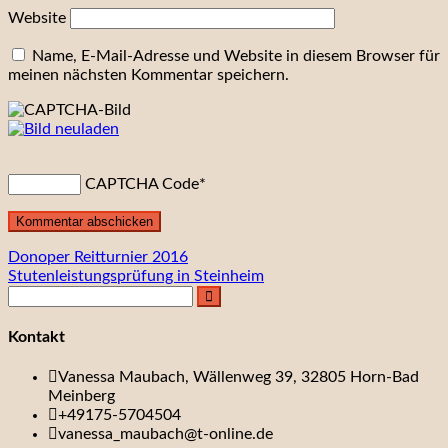
Website
Name, E-Mail-Adresse und Website in diesem Browser für
meinen nächsten Kommentar speichern.
CAPTCHA Code
*
Beitragsnavigation
Donoper Reitturnier 2016
Stutenleistungsprüfung in Steinheim
Kontakt
Vanessa Maubach, Wällenweg 39, 32805 Horn-Bad
Meinberg
+49175-5704504
vanessa_maubach@t-online.de