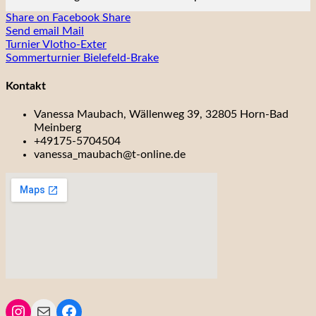
Share on Facebook
Share
Send email
Mail
Beitragsnavigation
Turnier Vlotho-Exter
Sommerturnier Bielefeld-Brake
Kontakt
Vanessa Maubach, Wällenweg 39, 32805 Horn-Bad
Meinberg
+49175-5704504
vanessa_maubach@t-online.de
Instagram
Mail
Facebook