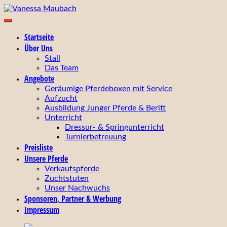
Zum
Inhalt
Ihr zuverlässiger Partner für Zucht, Ausbildung,
springen
Vanessa Maubach
Startseite
Turniervorstellung und Verkauf von Pferden!
Über Uns
Stall
Das Team
Angebote
Geräumige Pferdeboxen mit Service
Aufzucht
Ausbildung Junger Pferde & Beritt
Unterricht
Dressur- & Springunterricht
Turnierbetreuung
Preisliste
Unsere Pferde
Verkaufspferde
Zuchtstuten
Unser Nachwuchs
Sponsoren, Partner & Werbung
Impressum