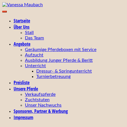
Zum
Inhalt
Ihr zuverlässiger Partner für Zucht, Ausbildung,
springen
Vanessa Maubach
Startseite
Turniervorstellung und Verkauf von Pferden!
Über Uns
Stall
Das Team
Angebote
Geräumige Pferdeboxen mit Service
Aufzucht
Ausbildung Junger Pferde & Beritt
Unterricht
Dressur- & Springunterricht
Turnierbetreuung
Preisliste
Unsere Pferde
Verkaufspferde
Zuchtstuten
Unser Nachwuchs
Sponsoren, Partner & Werbung
Impressum