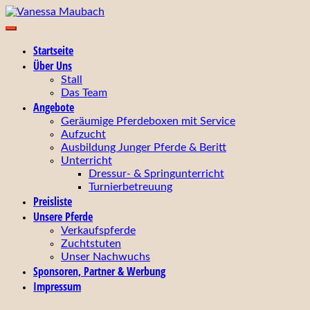
Zum
Inhalt
Ihr zuverlässiger Partner für Zucht, Ausbildung,
springen
Vanessa Maubach
Startseite
Turniervorstellung und Verkauf von Pferden!
Über Uns
Stall
Das Team
Angebote
Geräumige Pferdeboxen mit Service
Aufzucht
Ausbildung Junger Pferde & Beritt
Unterricht
Dressur- & Springunterricht
Turnierbetreuung
Preisliste
Unsere Pferde
Verkaufspferde
Zuchtstuten
Unser Nachwuchs
Sponsoren, Partner & Werbung
Impressum