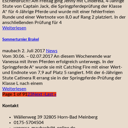
Eschenbruch!! Am Freitag ging Jenny mit Cinderela, 4-Jährige
Stute von Captain Jack, die Springpferdeprüfung der Klasse
A* für 4-Jährige Pferde und wurde mit einer fehlerfreien
Runde und einer Wertnote von 8,0 auf Rang 2 platziert. In der
anschließenden Prüfung für 4
Weiterlesen
Sommerturnier Brakel
maubach
2. Juli 2017
News
Vom 30.06. – 02.07.2017 An diesem Wochenende war
Vanessa mit ihren Pferden erfolgreich unterwegs. In der
Springpferde A* wurde sie mit Catching Fire mit einer Wert-
und Endnote von 7,9 auf Platz 5 rangiert. Mit der 6-Jährigen
Stute Catinera R errang sie in der Springpferde-Prüfung der
Klasse L nach einem
Weiterlesen
Page 1 of 9
1
2
3
Next ›
Last »
Kontakt
Wällenweg 39 32805 Horn-Bad Meinberg
0175-5704504