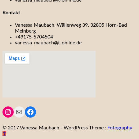
vanessa_maubach@t-online.de
Kontakt
Vanessa Maubach, Wällenweg 39, 32805 Horn-Bad
Meinberg
+49175-5704504
vanessa_maubach@t-online.de
Instagram
Mail
Facebook
© 2017 Vanessa Maubach
- WordPress Theme :
Fotography
↑